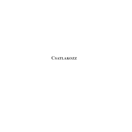
FEGYVEREK
ÁPOLÁSÁRÓL ÉS
Csatlakozz
KARBANTARTÁS
Neufeld Tamás
2007 mÃ¡jus 14