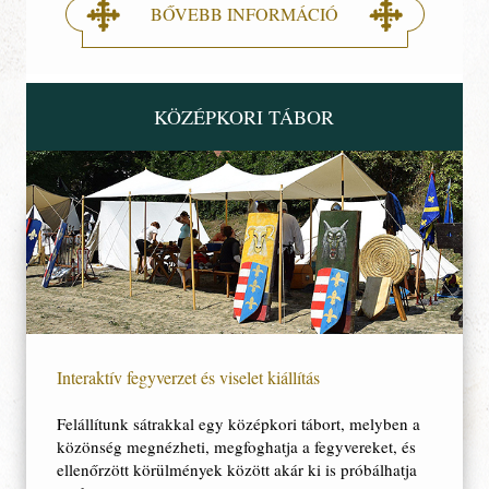
BŐVEBB INFORMÁCIÓ
KÖZÉPKORI TÁBOR
Interaktív fegyverzet és viselet kiállítás
Felállítunk sátrakkal egy középkori tábort, melyben a
közönség megnézheti, megfoghatja a fegyvereket, és
ellenőrzött körülmények között akár ki is próbálhatja