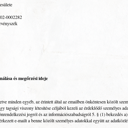
esülete
09-02-0002282
rvényszék
ználása és megőrzési ideje
letve minden egyéb, az érintett által az emailben önkéntesen közölt szem
y tagsági viszony létesítése céljából kezeli az érdeklődő személyes adat
nrendelkezési jogról és az információszabadságról 5. § (1) bekezdés a) 
zett e-mailt a benne közölt személyes adatokkal együtt az adatközléstől