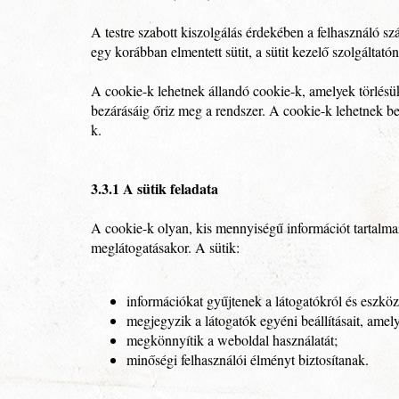
A testre szabott kiszolgálás érdekében a felhasználó sz
egy korábban elmentett sütit, a sütit kezelő szolgáltató
A cookie-k lehetnek állandó cookie-k, amelyek törlés
bezárásáig őriz meg a rendszer. A cookie-k lehetnek bels
k.
3.3.1 A sütik feladata
A cookie-k olyan, kis mennyiségű információt tartalm
meglátogatásakor. A sütik:
információkat gyűjtenek a látogatókról és eszköz
megjegyzik a látogatók egyéni beállításait, amely
megkönnyítik a weboldal használatát;
minőségi felhasználói élményt biztosítanak.