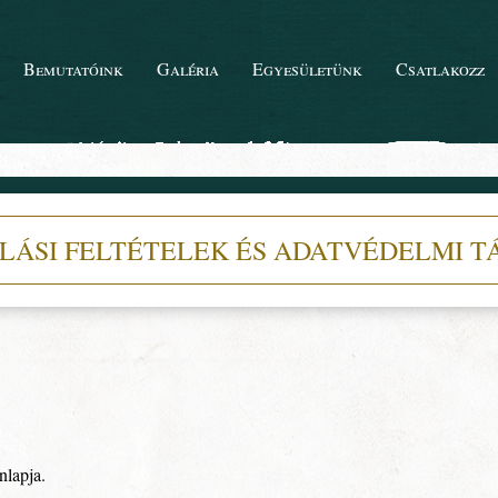
Bemutatóink
Galéria
Egyesületünk
Csatlakozz
LÁSI FELTÉTELEK ÉS ADATVÉDELMI T
nlapja.