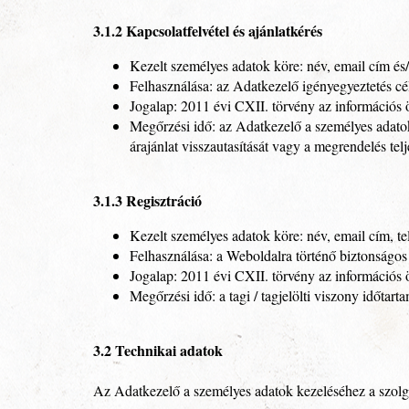
3.1.2 Kapcsolatfelvétel és ajánlatkérés
Kezelt személyes adatok köre: név, email cím és/
Felhasználása: az Adatkezelő igényegyeztetés cél
Jogalap: 2011 évi CXII. törvény az információs ö
Megőrzési idő: az Adatkezelő a személyes adatok
árajánlat visszautasítását vagy a megrendelés tel
3.1.3 Regisztráció
Kezelt személyes adatok köre: név, email cím, t
Felhasználása: a Weboldalra történő biztonságos b
Jogalap: 2011 évi CXII. törvény az információs ö
Megőrzési idő: a tagi / tagjelölti viszony időtart
3.2 Technikai adatok
Az Adatkezelő a személyes adatok kezeléséhez a szolgál