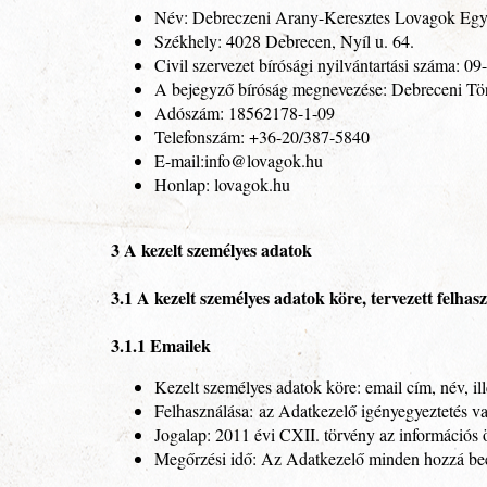
Név: Debreczeni Arany-Keresztes Lovagok Egy
Székhely: 4028 Debrecen, Nyíl u. 64.
Civil szervezet bírósági nyilvántartási száma: 
A bejegyző bíróság megnevezése: Debreceni Tö
Adószám: 18562178-1-09
Telefonszám: +36-20/387-5840
E-mail:info@lovagok.hu
Honlap: lovagok.hu
3 A kezelt személyes adatok
3.1 A kezelt személyes adatok köre, tervezett felhas
3.1.1 Emailek
Kezelt személyes adatok köre: email cím, név, il
Felhasználása: az Adatkezelő igényegyeztetés vag
Jogalap: 2011 évi CXII. törvény az információs ö
Megőrzési idő: Az Adatkezelő minden hozzá beérke