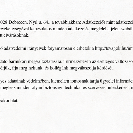
8 Debrecen, Nyíl u. 64., a továbbiakban: Adatkezelő) mint adatkezelő
 tevékenységével kapcsolatos minden adatkezelés megfelel a jelen szabá
tt elvárásoknak.
lő adatvédelmi irányelvek folyamatosan elérhetők a
http://lovagok.hu/i
ztató bármikori megváltoztatására. Természetesen az esetleges változás
rjük, írja meg nekünk, és kollégánk megválaszolja kérdését.
yes adatainak védelmében, kiemelten fontosnak tartja ügyfelei informáci
megtesz minden olyan biztonsági, technikai és szervezési intézkedést, m
akorlatát.