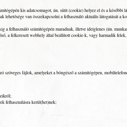
ámítógépén kis adatcsomagot, ún. sütit (cookie) helyez el és a későbbi 
nak lehetősége van összekapcsolni a felhasználó aktuális látogatását a ko
ükig a felhasználó számítógépén maradnak, illetve ideiglenes (ún. mun
ő, a felkeresett webhely által beállított cookie-k, vagy harmadik felek, 
azó szöveges fájlok, amelyeket a böngésző a számítógépen, mobiltelef
eikről;
ek felhasználásra kerül(het)nek;