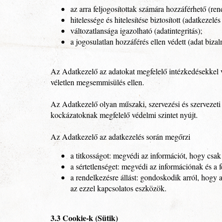
az arra feljogosítottak számára hozzáférhető (rend
hitelessége és hitelesítése biztosított (adatkezelés
változatlansága igazolható (adatintegritás);
a jogosulatlan hozzáférés ellen védett (adat biza
Az Adatkezelő az adatokat megfelelő intézkedésekkel vé
véletlen megsemmisülés ellen.
Az Adatkezelő olyan műszaki, szervezési és szervezeti
kockázatoknak megfelelő védelmi szintet nyújt.
Az Adatkezelő az adatkezelés során megőrzi
a titkosságot: megvédi az információt, hogy csak 
a sértetlenséget: megvédi az információnak és a 
a rendelkezésre állást: gondoskodik arról, hogy 
az ezzel kapcsolatos eszközök.
3.3 Cookie-k (Sütik)