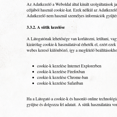
Az Adatkezelő a Weboldal által kínált szolgáltatások ja
céljából használ cookie-kat. Ezek nélkül az Adatkeze
Adatkezelő nem használ személyes információk gyűjtés
3.3.2. A sütik kezelése
A Látogatónak lehetősége van korlátozni, letiltani, va
kizárólag cookie-k használatával érhetők el, ezért eze
webes kereső különböző, így a megfelelő beállításokhoz
cookie-k kezelése Internet Explorerben
cookie-k kezelése Firefoxban
cookie-k kezelése Chrome-ban
cookie-k kezelése Safariban
Ha a Látogató a cookie-k és hasonló online technológi
gyűjtse és dolgozza fel adatait. A sütik használatára 