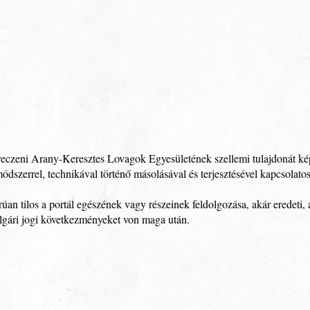
eczeni Arany-Keresztes Lovagok Egyesületének szellemi tulajdonát képe
módszerrel, technikával történő másolásával és terjesztésével kapcsolatos
rúan tilos a portál egészének vagy részeinek feldolgozása, akár eredeti, 
polgári jogi következményeket von maga után.