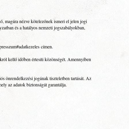
, magára nézve kötelezőnek ismeri el jelen jogi
lyzatban és a hatályos nemzeti jogszabályokban,
mpresszum#adatkezeles
címen.
okról kellő időben értesíti közönségét. Amennyiben
ós önrendelkezési jogának tiszteletben tartását. Az
ely az adatok biztonságát garantálja.