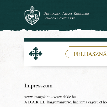
Debreczeni Arany-Keresztes
Lovagok Egyesülete
FELHASZNÁ
Impresszum
www.lovagok.hu - www.dakle.hu
A D.A.K.L.E. hagyományőrző, haditorna egyesület ho