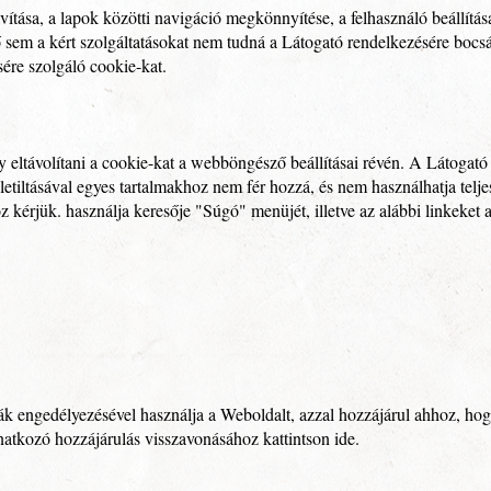
vítása, a lapok közötti navigáció megkönnyítése, a felhasználó beállítás
lő sem a kért szolgáltatásokat nem tudná a Látogató rendelkezésére bo
ére szolgáló cookie-kat.
gy eltávolítani a cookie-kat a webböngésző beállításai révén. A Látogat
k letiltásával egyes tartalmakhoz nem fér hozzá, és nem használhatja t
 kérjük. használja keresője "Súgó" menüjét, illetve az alábbi linkeket 
ák engedélyezésével használja a Weboldalt, azzal hozzájárul ahhoz, hog
vonatkozó hozzájárulás visszavonásához
kattintson ide
.