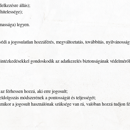
elkezésre állás);
 hitelessége);
lmassága) legyen.
di a jogosulatlan hozzáférés, megváltoztatás, továbbítás, nyilvánosság
 intézkedésekkel gondoskodik az adatkezelés biztonságának védelméről,
az férhessen hozzá, aki erre jogosult;
feldolgozás módszerének a pontosságát és teljességét;
amikor a jogosult használónak szüksége van rá, valóban hozzá tudjon fér