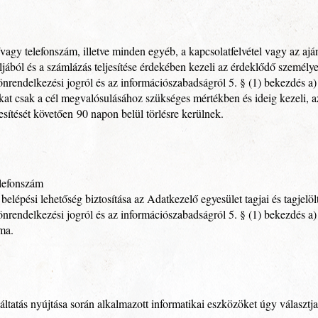
vagy telefonszám, illetve minden egyéb, a kapcsolatfelvétel vagy az aján
jából és a számlázás teljesítése érdekében kezeli az érdeklődő személyes
nrendelkezési jogról és az információszabadságról 5. § (1) bekezdés a) 
at csak a cél megvalósulásához szükséges mértékben és ideig kezeli, az
jesítését követően 90 napon belül törlésre kerülnek.
elefonszám
elépési lehetőség biztosítása az Adatkezelő egyesület tagjai és tagjelöl
nrendelkezési jogról és az információszabadságról 5. § (1) bekezdés a) 
ama.
tatás nyújtása során alkalmazott informatikai eszközöket úgy választja