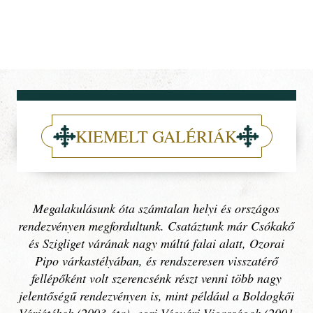
Debreczeni Arany-Keresztes
Lovagok Egyesülete
MENU
KIEMELT GALÉRIÁK
Megalakulásunk óta számtalan helyi és országos
rendezvényen megfordultunk. Csatáztunk már Csókakő
és Szigliget várának nagy múltú falai alatt, Ozorai
Pipo várkastélyában, és rendszeresen visszatérő
fellépőként volt szerencsénk részt venni több nagy
jelentőségű rendezvényen is, mint például a Boldogkői