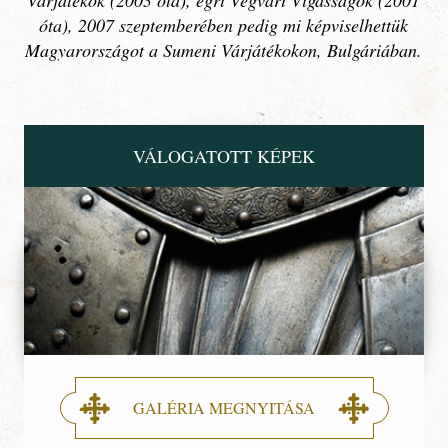
Várjátékok (2003 óta), egri Végvári Vigasságok (2001
óta), 2007 szeptemberében pedig mi képviselhettük
Magyarországot a Sumeni Várjátékokon, Bulgáriában.
VÁLOGATOTT KÉPEK
GALÉRIA MEGNYITÁSA