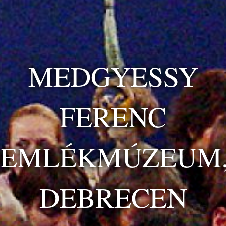
MEDGYESSY
FERENC
EMLÉKMÚZEUM
DEBRECEN