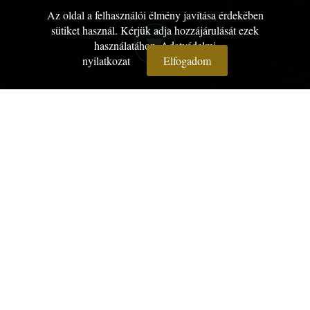
Az oldal a felhasználói élmény javítása érdekében
▾
sütiket használ. Kérjük adja hozzájárulását ezek
használatához.
Adatvédelmi
nyilatkozat
Elfogadom
A reneszánsz kor hangulatát varázsolja
napjainkba az a kiállítás, ami tegnap nyílt a
Medgyessy Ferenc Emlékmúzeumban
magyar, finn és olasz mesterek alkotásaiból.
A megnyitóünnepségen a korabeli tárgyak
közé egyesületünk szolgáltatta a korabeli