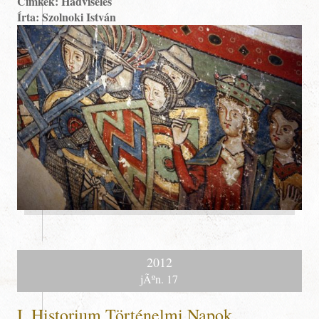
Címkék: Hadviselés
Írta: Szolnoki István
2012
jÃºn. 17
I. Historium Történelmi Napok