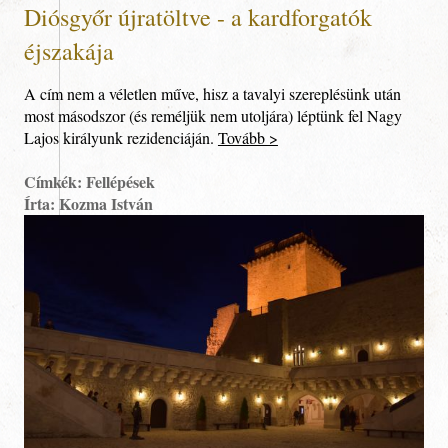
Diósgyőr újratöltve - a kardforgatók
éjszakája
A cím nem a véletlen műve, hisz a tavalyi szereplésünk után
most másodszor (és reméljük nem utoljára) léptünk fel Nagy
Lajos királyunk rezidenciáján.
Tovább >
Címkék: Fellépések
Írta: Kozma István