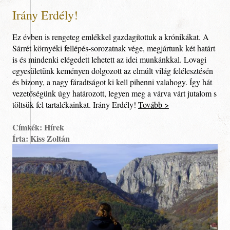
Irány Erdély!
Ez évben is rengeteg emlékkel gazdagítottuk a krónikákat. A
Sárrét környéki fellépés-sorozatnak vége, megjártunk két határt
is és mindenki elégedett lehetett az idei munkánkkal. Lovagi
egyesületünk keményen dolgozott az elmúlt világ felélesztésén
és bizony, a nagy fáradtságot ki kell pihenni valahogy. Így hát
vezetőségünk úgy határozott, legyen meg a várva várt jutalom s
töltsük fel tartalékainkat. Irány Erdély!
Tovább >
Címkék: Hírek
Írta: Kiss Zoltán