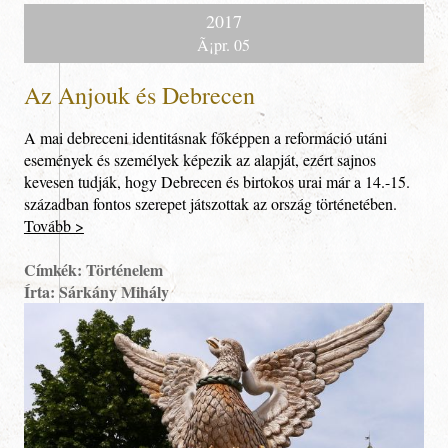
2017
Ã¡pr. 05
Az Anjouk és Debrecen
A mai debreceni identitásnak főképpen a reformáció utáni
események és személyek képezik az alapját, ezért sajnos
kevesen tudják, hogy Debrecen és birtokos urai már a 14.-15.
században fontos szerepet játszottak az ország történetében.
Tovább >
Címkék: Történelem
Írta: Sárkány Mihály
Nyitólap