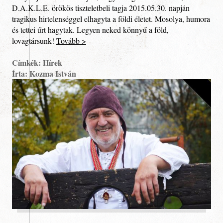
D.A.K.L.E. örökös tiszteletbeli tagja 2015.05.30. napján
tragikus hirtelenséggel elhagyta a földi életet. Mosolya, humora
és tettei űrt hagytak. Legyen neked könnyű a föld,
lovagtársunk!
Tovább >
Címkék: Hírek
Írta: Kozma István
Egyesület