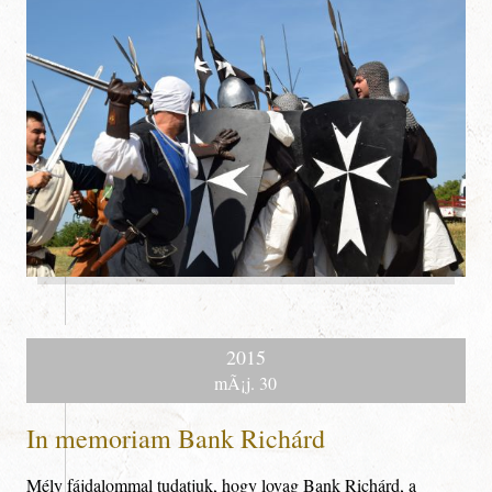
2015
mÃ¡j. 30
In memoriam Bank Richárd
Mély fájdalommal tudatjuk, hogy lovag Bank Richárd, a