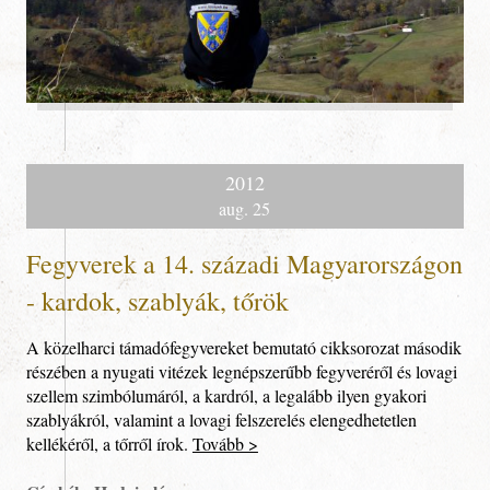
2012
aug. 25
Fegyverek a 14. századi Magyarországon
- kardok, szablyák, tőrök
A közelharci támadófegyvereket bemutató cikksorozat második
részében a nyugati vitézek legnépszerűbb fegyveréről és lovagi
szellem szimbólumáról, a kardról, a legalább ilyen gyakori
Kapcsolat
szablyákról, valamint a lovagi felszerelés elengedhetetlen
kellékéről, a tőrről írok.
Tovább >