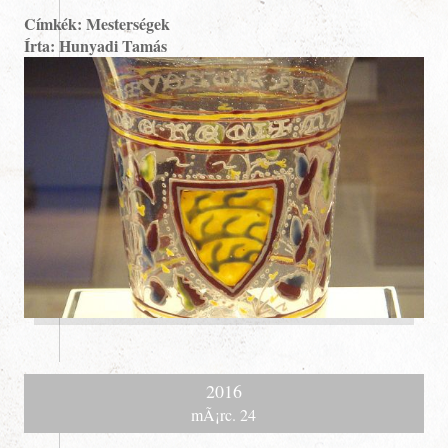
Címkék: Mesterségek
Írta: Hunyadi Tamás
Bemutatói
2016
mÃ¡rc. 24