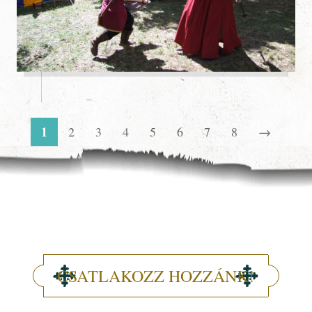
1
2
3
4
5
6
7
8
→
CSATLAKOZZ HOZZÁNK!