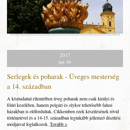
2017
jan. 04
Serlegek és poharak - Üveges mesterség
a 14. században
A köztudattal ellentétben üveg poharak nem csak királyi és
főúri kezekben, hanem polgári és olykor tehetősebb falusi
házakban is előfordultak. Cikkemben ezek készítésének rövid
történetével és a 14-15. században leginkább jellemző díszítési
módjaival foglalkozok.
Tovább >