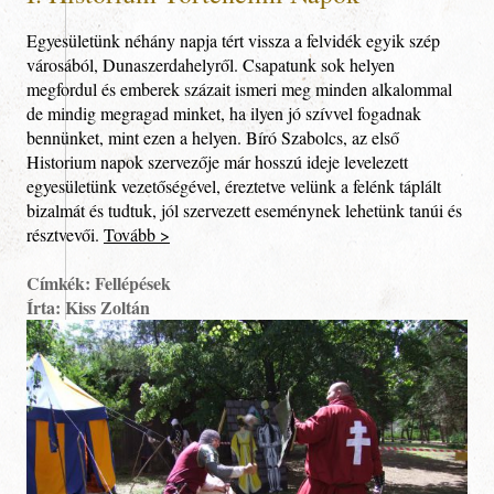
Egyesületünk néhány napja tért vissza a felvidék egyik szép
városából, Dunaszerdahelyről. Csapatunk sok helyen
megfordul és emberek százait ismeri meg minden alkalommal
de mindig megragad minket, ha ilyen jó szívvel fogadnak
bennünket, mint ezen a helyen. Bíró Szabolcs, az első
Historium napok szervezője már hosszú ideje levelezett
egyesületünk vezetőségével, éreztetve velünk a felénk táplált
bizalmát és tudtuk, jól szervezett eseménynek lehetünk tanúi és
résztvevői.
Tovább >
Címkék: Fellépések
Írta: Kiss Zoltán
Tagoknak