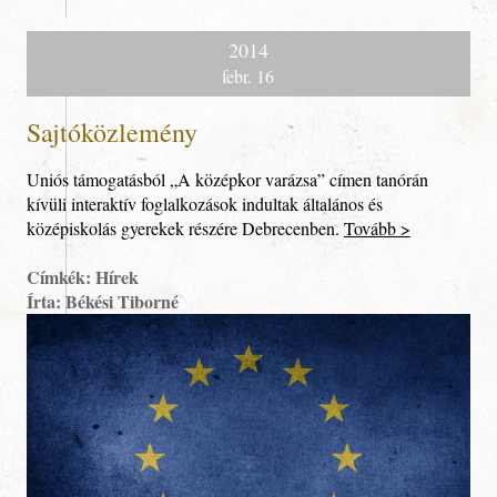
2014
febr. 16
Sajtóközlemény
Uniós támogatásból „A középkor varázsa” címen tanórán
kívüli interaktív foglalkozások indultak általános és
középiskolás gyerekek részére Debrecenben.
Tovább >
Címkék: Hírek
Írta: Békési Tiborné