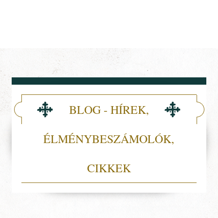
Debreczeni Arany-Keresztes
Lovagok Egyesülete
MENU
BLOG - HÍREK,
ÉLMÉNYBESZÁMOLÓK,
CIKKEK