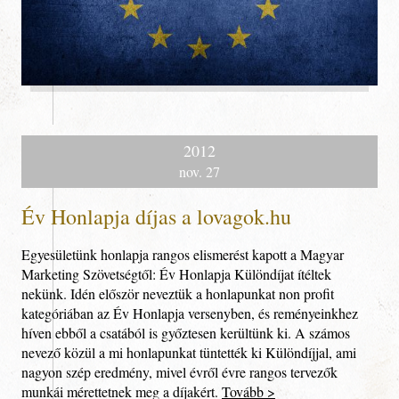
Csatlakoz
2012
nov. 27
Év Honlapja díjas a lovagok.hu
Egyesületünk honlapja rangos elismerést kapott a Magyar
Marketing Szövetségtől: Év Honlapja Különdíjat ítéltek
nekünk. Idén először neveztük a honlapunkat non profit
kategóriában az Év Honlapja versenyben, és reményeinkhez
híven ebből a csatából is győztesen kerültünk ki. A számos
nevező közül a mi honlapunkat tüntették ki Különdíjjal, ami
nagyon szép eredmény, mivel évről évre rangos tervezők
munkái mérettetnek meg a díjakért.
Tovább >